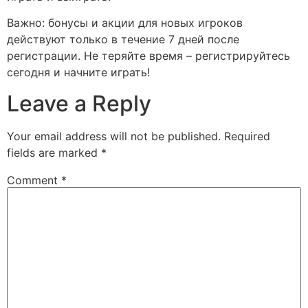
Важно: бонусы и акции для новых игроков
действуют только в течение 7 дней после
регистрации. Не теряйте время – регистрируйтесь
сегодня и начните играть!
Leave a Reply
Your email address will not be published.
Required
fields are marked
*
Comment
*