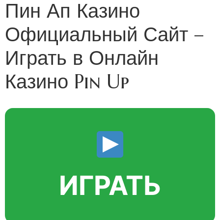
Пин Ап Казино
Официальный Сайт –
Играть в Онлайн
Казино Pin Up
ИГРАТЬ