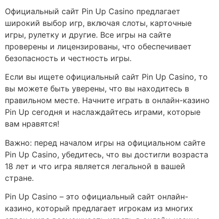
Официальный сайт Pin Up Casino предлагает
широкий выбор игр, включая слоты, карточные
игры, рулетку и другие. Все игры на сайте
проверены и лицензированы, что обеспечивает
безопасность и честность игры.
Если вы ищете официальный сайт Pin Up Casino, то
вы можете быть уверены, что вы находитесь в
правильном месте. Начните играть в онлайн-казино
Pin Up сегодня и наслаждайтесь играми, которые
вам нравятся!
Важно: перед началом игры на официальном сайте
Pin Up Casino, убедитесь, что вы достигли возраста
18 лет и что игра является легальной в вашей
стране.
Pin Up Casino – это официальный сайт онлайн-
казино, который предлагает игрокам из многих