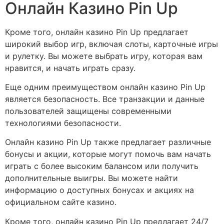
Онлайн Казино Pin Up
Кроме того, онлайн казино Pin Up предлагает
широкий выбор игр, включая слоты, карточные игры
и рулетку. Вы можете выбрать игру, которая вам
нравится, и начать играть сразу.
Еще одним преимуществом онлайн казино Pin Up
является безопасность. Все транзакции и данные
пользователей защищены современными
технологиями безопасности.
Онлайн казино Pin Up также предлагает различные
бонусы и акции, которые могут помочь вам начать
играть с более высоким балансом или получить
дополнительные выигры. Вы можете найти
информацию о доступных бонусах и акциях на
официальном сайте казино.
Кроме того, онлайн казино Pin Up предлагает 24/7