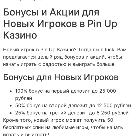
Бонусы и Акции для
Новых Игроков в Pin Up
Казино
Новый игрок в Pin Up Казино? Тогда вы в luck! Вам
предлагается целый ряд бонусов и акций, чтобы
начать играть с радостью и выиграть больше!
Бонусы для Новых Игроков
100% бонус на первый депозит до 25 000
рублей
50% бонус на второй депозит до 12 500 рублей
25% бонус на третий депозит до 6 250 рублей
Кроме того, новый игрок может получить 50
бесплатных спин на любимые игры, чтобы начать
играть и выиграть!