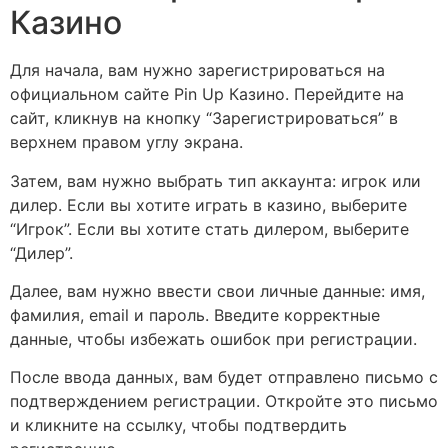
Казино
Для начала, вам нужно зарегистрироваться на
официальном сайте Pin Up Казино. Перейдите на
сайт, кликнув на кнопку “Зарегистрироваться” в
верхнем правом углу экрана.
Затем, вам нужно выбрать тип аккаунта: игрок или
дилер. Если вы хотите играть в казино, выберите
“Игрок”. Если вы хотите стать дилером, выберите
“Дилер”.
Далее, вам нужно ввести свои личные данные: имя,
фамилия, email и пароль. Введите корректные
данные, чтобы избежать ошибок при регистрации.
После ввода данных, вам будет отправлено письмо с
подтверждением регистрации. Откройте это письмо
и кликните на ссылку, чтобы подтвердить