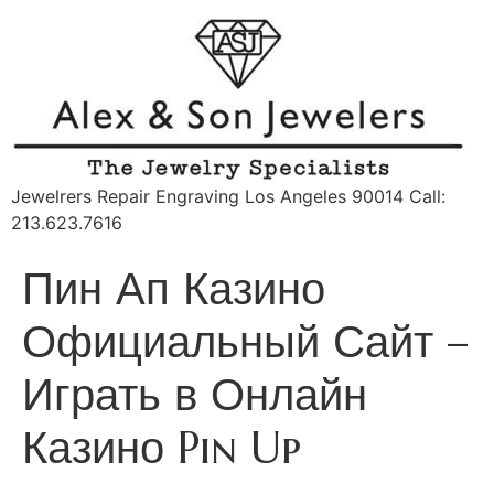
content
Jewelrers Repair Engraving Los Angeles 90014 Call:
213.623.7616
Пин Ап Казино
Официальный Сайт –
Играть в Онлайн
Казино Pin Up