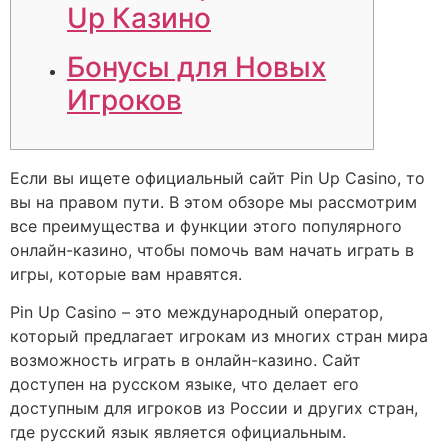
Up Казино
Бонусы для Новых
Игроков
Если вы ищете официальный сайт Pin Up Casino, то
вы на правом пути. В этом обзоре мы рассмотрим
все преимущества и функции этого популярного
онлайн-казино, чтобы помочь вам начать играть в
игры, которые вам нравятся.
Pin Up Casino – это международный оператор,
который предлагает игрокам из многих стран мира
возможность играть в онлайн-казино. Сайт
доступен на русском языке, что делает его
доступным для игроков из России и других стран,
где русский язык является официальным.