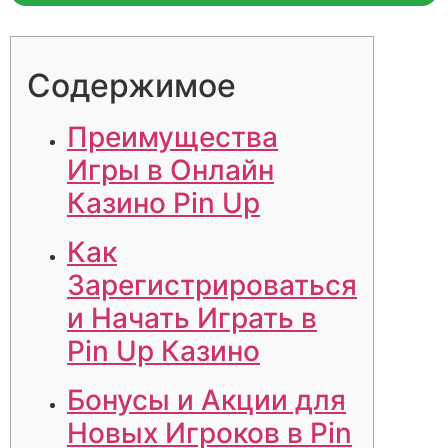
Содержимое
Преимущества
Игры в Онлайн
Казино Pin Up
Как
Зарегистрироваться
и Начать Играть в
Pin Up Казино
Бонусы и Акции для
Новых Игроков в Pin