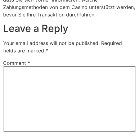
Zahlungsmethoden von dem Casino unterstützt werden,
bevor Sie Ihre Transaktion durchführen.
Leave a Reply
Your email address will not be published.
Required
fields are marked
*
Comment
*