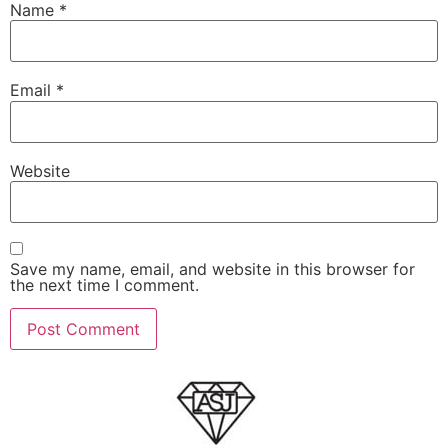
Name
*
Email
*
Website
Save my name, email, and website in this browser for
the next time I comment.