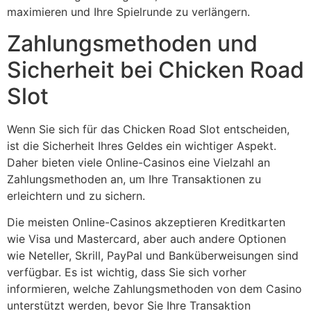
maximieren und Ihre Spielrunde zu verlängern.
Zahlungsmethoden und
Sicherheit bei Chicken Road
Slot
Wenn Sie sich für das Chicken Road Slot entscheiden,
ist die Sicherheit Ihres Geldes ein wichtiger Aspekt.
Daher bieten viele Online-Casinos eine Vielzahl an
Zahlungsmethoden an, um Ihre Transaktionen zu
erleichtern und zu sichern.
Die meisten Online-Casinos akzeptieren Kreditkarten
wie Visa und Mastercard, aber auch andere Optionen
wie Neteller, Skrill, PayPal und Banküberweisungen sind
verfügbar. Es ist wichtig, dass Sie sich vorher
informieren, welche Zahlungsmethoden von dem Casino
unterstützt werden, bevor Sie Ihre Transaktion