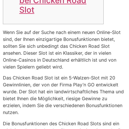
bei Chicken Road
Slot
Wenn Sie auf der Suche nach einem neuen Online-Slot
sind, der Ihnen einzigartige Bonusfunktionen bietet,
sollten Sie sich unbedingt das Chicken Road Slot
ansehen. Dieser Slot ist ein Klassiker, der in vielen
Online-Casinos in Deutschland erhältlich ist und von
vielen Spielern geliebt wird.
Das Chicken Road Slot ist ein 5-Walzen-Slot mit 20
Gewinnlinien, der von der Firma Play’n GO entwickelt
wurde. Der Slot hat ein landwirtschaftliches Thema und
bietet Ihnen die Möglichkeit, riesige Gewinne zu
erzielen, indem Sie die verschiedenen Bonusfunktionen
nutzen.
Die Bonusfunktionen des Chicken Road Slots sind ein